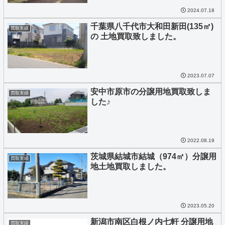
2024.07.18
千葉県八千代市大和田新田(135㎡)
買取実績
の 土地買取致しました。
2023.07.07
安中市原市の分譲用地買取致しま
買取実績
した♪
2022.08.19
茨城県結城市結城（974㎡）分譲用
買取実績
地土地買取しました。
2023.05.20
新潟市南区白根ノ内七軒 分譲用地
買取実績