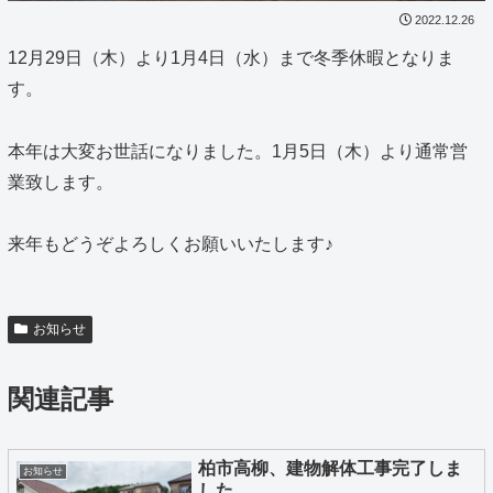
2022.12.26
12
月
29
日（木）より
1
月
4
日（水）まで冬季休暇となりま
す。
本年は大変お世話になりました。
1
月
5
日（木）より通常営
業致します。
来年もどうぞよろしくお願いいたします♪
お知らせ
関連記事
柏市高柳、建物解体工事完了しま
お知らせ
した。