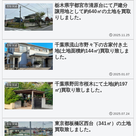
栃木県宇都宮市清原台にて戸建分
買取実績
譲用地として約640㎡の土地を買取
りしました。
2025.11.25
千葉県流山市野々下の古家付き土
買取実績
地(土地面積約144㎡)買取り致しま
した。
2025.01.07
千葉県野田市桜木にて土地(約197
買取実績
㎡)買取り致しました。
2025.07.24
東京都板橋区西台（341㎡）の土地
買取実績
買取致しました。