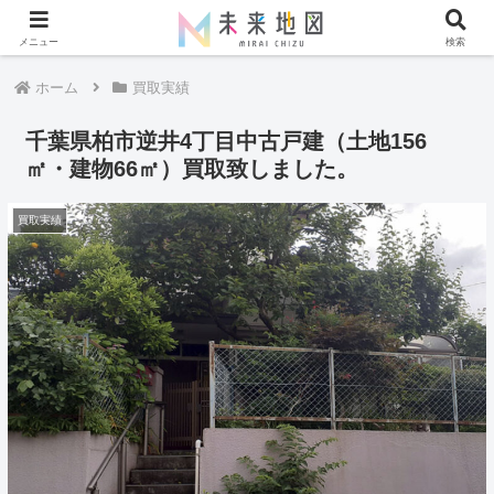
メニュー
検索
ホーム
買取実績
千葉県柏市逆井4丁目中古戸建（土地156
㎡・建物66㎡）買取致しました。
買取実績