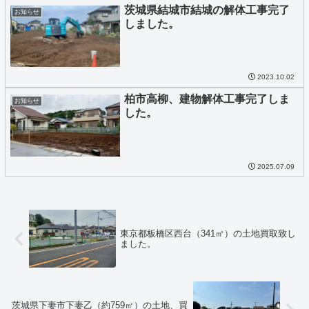
茨城県結城市結城の解体工事完了
お知らせ
しました。
2023.10.02
柏市高柳、建物解体工事完了しま
お知らせ
した。
2025.07.09
東京都板橋区西台（341㎡）の土地買取致し
ました。
茨城県下妻市下妻乙（約759㎡）の土地、買