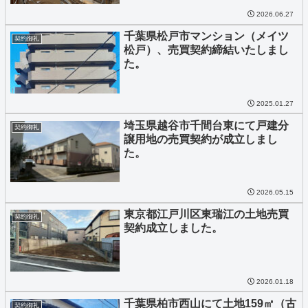
2026.06.27
千葉県松戸市マンション（メイツ
契約御礼
松戸）、売買契約締結いたしまし
た。
2025.01.27
埼玉県越谷市千間台東にて戸建分
契約御礼
譲用地の売買契約が成立しまし
た。
2026.05.15
東京都江戸川区東瑞江の土地売買
契約御礼
契約成立しました。
2026.01.18
千葉県柏市西山にて土地159㎡（古
契約御礼