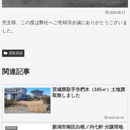
2023.08.17
売主様、この度は弊社へご売却頂き誠にありがとうございま
した。
買取実績
関連記事
茨城県取手市椚木（165㎡）土地買
買取実績
取致しました
2023.02.10
新潟市南区白根ノ内七軒 分譲用地
買取実績