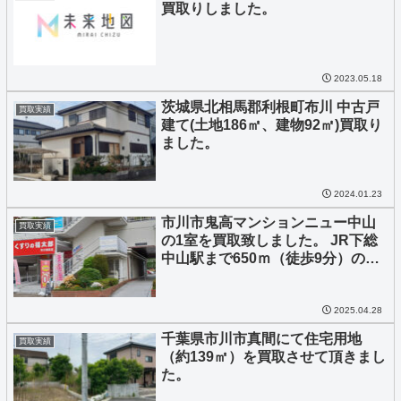
買取りしました。
2023.05.18
茨城県北相馬郡利根町布川 中古戸
買取実績
建て(土地186㎡、建物92㎡)買取り
ました。
2024.01.23
市川市鬼高マンションニュー中山
買取実績
の1室を買取致しました。 JR下総
中山駅まで650ｍ（徒歩9分）の好
立地です。 フルリノベーション後
に販売致します。
2025.04.28
千葉県市川市真間にて住宅用地
買取実績
（約139㎡）を買取させて頂きまし
た。