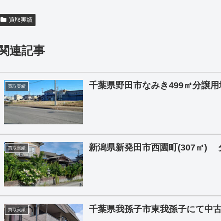
買取実績
関連記事
千葉県野田市なみき499㎡分譲
買取実績
新潟県新発田市西園町(307㎡)
買取実績
千葉県我孫子市東我孫子にて中
買取実績