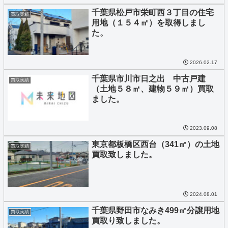
千葉県松戸市栄町西３丁目の住宅
買取実績
用地（１５４㎡）を取得しまし
た。
2026.02.17
千葉県市川市日之出 中古戸建
買取実績
（土地５８㎡、建物５９㎡）買取
ました。
2023.09.08
東京都板橋区西台（341㎡）の土地
買取実績
買取致しました。
2024.08.01
千葉県野田市なみき499㎡分譲用地
買取実績
買取り致しました。