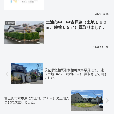
2022.06.16
土浦市中 中古戸建（土地１６０
買取実績
㎡、建物６９㎡）買取りました。
2022.11.29
茨城県北相馬郡利根町大字早尾にて戸建
（土地142㎡ 建物78㎡） 買取させて頂き
ました。
富士見市水谷東にて土地（200㎡）の土地売
買契約成立しました。