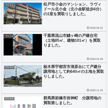
松戸市小金のマンション、ラヴィ
買取実績
ドール北小金（北小金駅徒歩6分）
の1室を買取りしました。
2026.05.22
千葉県流山市鰭ヶ崎の戸建住宅
買取実績
（土地85㎡、建物101㎡）を買取
りました。
2024.01.29
栃木県宇都宮市清原台にて戸建分
買取実績
譲用地として約640㎡の土地を買取
りしました。
2025.11.25
群馬県前橋市岩神町 分譲用地の
買取実績
買取致しました。