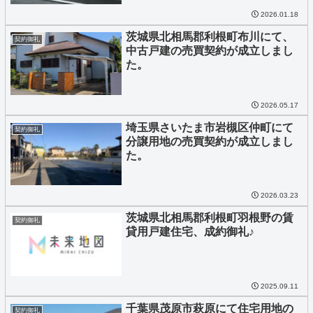
2026.01.18
茨城県北相馬郡利根町布川にて、
契約御礼
中古戸建の売買契約が成立しまし
た。
2026.05.17
埼玉県さいたま市岩槻区仲町にて
契約御礼
分譲用地の売買契約が成立しまし
た。
2026.03.23
茨城県北相馬郡利根町羽根野の賃
契約御礼
貸用戸建住宅、成約御礼♪
2025.09.11
千葉県茂原市萩原にて住宅用地の
契約御礼