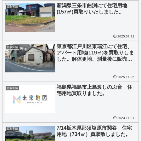
新潟県三条市曲渕にて住宅用地
買取実績
(157㎡)買取りいたしました。
2025.07.22
東京都江戸川区東瑞江にて住宅、
買取実績
アパート用地(119㎡)を買取りしま
した。解体更地、測量後に販売予
定となります。
2025.11.25
福島県福島市上鳥渡しのぶ台 住
買取実績
宅用地買取りました。
2023.11.01
7/14栃木県那須塩原市関谷 住宅
買取実績
用地（734㎡）買取致しました。