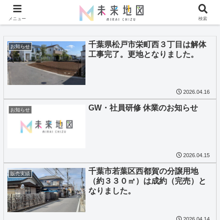
メニュー
検索
千葉県松戸市栄町西３丁目は解体
お知らせ
工事完了。更地となりました。
2026.04.16
GW・社員研修 休業のお知らせ
お知らせ
2026.04.15
千葉市若葉区西都賀の分譲用地
販売実績
（約３３０㎡）は成約（完売）と
なりました。
2026.04.14