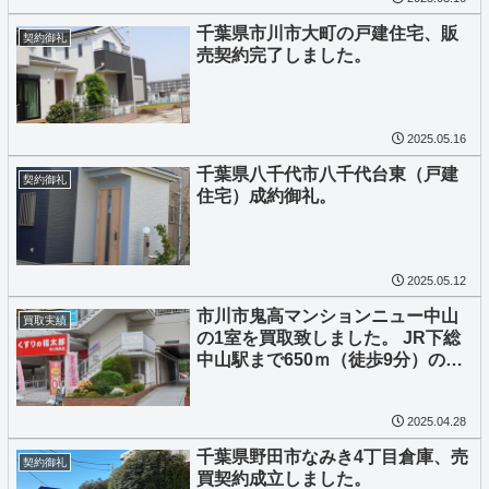
千葉県市川市大町の戸建住宅、販
契約御礼
売契約完了しました。
2025.05.16
千葉県八千代市八千代台東（戸建
契約御礼
住宅）成約御礼。
2025.05.12
市川市鬼高マンションニュー中山
買取実績
の1室を買取致しました。 JR下総
中山駅まで650ｍ（徒歩9分）の好
立地です。 フルリノベーション後
に販売致します。
2025.04.28
千葉県野田市なみき4丁目倉庫、売
契約御礼
買契約成立しました。