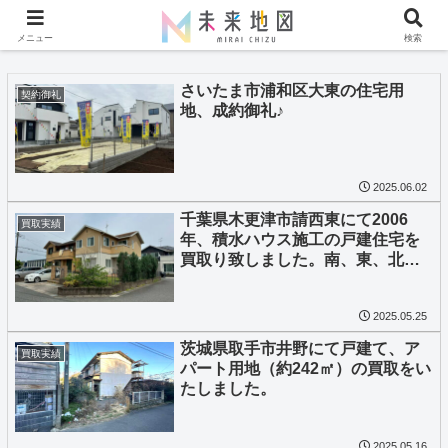
メニュー
検索
さいたま市浦和区大東の住宅用
契約御礼
地、成約御礼♪
2025.06.02
千葉県木更津市請西東にて2006
買取実績
年、積水ハウス施工の戸建住宅を
買取り致しました。南、東、北の3
方角地となります。(全て公道5m)
2025.05.25
茨城県取手市井野にて戸建て、ア
買取実績
パート用地（約242㎡）の買取をい
たしました。
2025.05.16