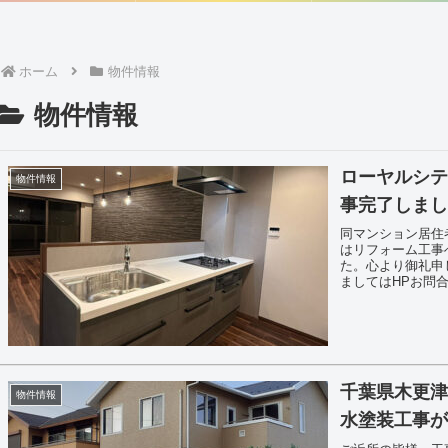
ホーム
物件情報
物件情報
ローヤルシ
物件情報
事完了しまし
同マンション居住
はリフォーム工事
た。心より御礼申
ましてはHPお問合
千葉県木更津
物件情報
水塗装工事