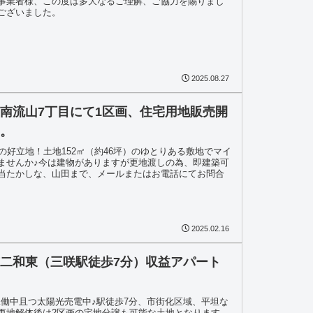
事業者様、この度は多大なるご理解、ご協力を賜りまし
ございました。
2025.08.27
南流山7丁目にて1区画、住宅用地販売開
す。
の好立地！土地152㎡（約46坪）のゆとりある敷地でマイ
ませんか♪今は建物がありますが更地渡しの為、即建築可
当たかしな、山田まで、メールまたはお電話にてお問合
2025.02.16
二和東（三咲駅徒歩7分）収益アパート
室稼働中且つ太陽光売電中♪駅徒歩7分、市街化区域、平坦な
更地解体後は2区画の宅地分譲も可能な土地となります。