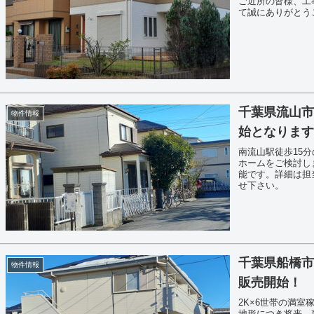
ご近所の皆様、工
て誠にありがとう
千葉県流山市
物件情報
始となりま
南流山駅徒歩15分
ホームをご検討し
能です。詳細は担
せ下さい。
千葉県船橋市
物件情報
販売開始！
2K×6世帯の満
地形につき将来、